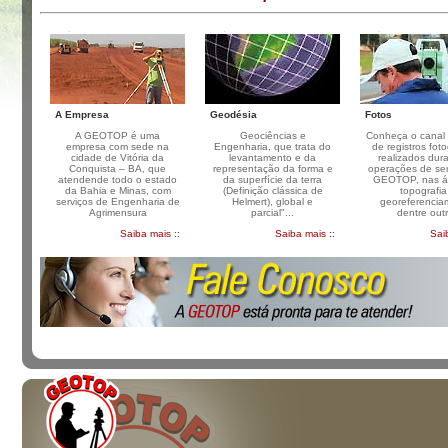
.
.
.
A Empresa
Geodésia
Fotos
A GEOTOP é uma
Geociências e
Conheça o canal 
empresa com sede na
Engenharia, que trata do
de registros foto
cidade de Vitória da
levantamento e da
realizados dur
Conquista – BA, que
representação da forma e
operações de ser
atendende todo o estado
da superfície da terra
GEOTOP, nas á
da Bahia e Minas, com
(Definição clássica de
topografia
serviços de Engenharia de
Helmert), global e
georeferencia
Agrimensura
parcial"...
dentre out
Saiba mais ::
Saiba mais ::
Sai
.